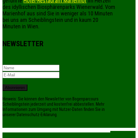
geführte
Hotel-Restaurant Marienhof
im Herzen
des idyllischen Biosphärenparks Wienerwald. Vom
Marienhof aus sind Sie in weniger als 10 Minuten
bei uns am Scheiblingstein und in kaum 20
Minuten in Wien.
NEWSLETTER
Abonnieren
Hinweis: Sie können den Newsletter von Bogenparcours
Scheiblingstein jederzeit und kostenfrei abbestellen. Mehr
Informationen zum Umgang mit Nutzer-Daten finden Sie in
unserer Datenschutz-Erklärung.