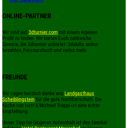
ONLINE-PARTNER
Wir sind auf
3dturnier.com
mit einem eigenen
Profil zu finden. Wir bieten Euch zahlreiche
Dienste, die 3dturnier anbietet: 3dskills, online
bezahlen, Parcoursbuch und vieles mehr
FREUNDE
Wir sagen herzlich danke ans
Landgasthaus
Scheiblingstein
für die gute Nachbarschaft. Die
Küche von Ivett & Michael Trappl ist eine echte
Empfehlung.
Unser Tipp für längeren Aufenthalt ist das familiär