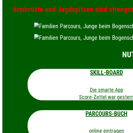
Armbrüste und Jagdspitzen sind strengst
NU
SKILL-BOARD
Die smarte App
Score-Zettel war gester
PARCOURS-BUCH
online eintragen