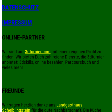
DATENSCHUTZ
IMPRESSUM
ONLINE-PARTNER
Wir sind auf
3dturnier.com
mit einem eigenen Profil zu
finden. Wir bieten Euch zahlreiche Dienste, die 3dturnier
anbietet: 3dskills, online bezahlen, Parcoursbuch und
vieles mehr
FREUNDE
Wir sagen herzlich danke ans
Landgasthaus
Scheiblingstein
für die gute Nachbarschaft. Die Küche