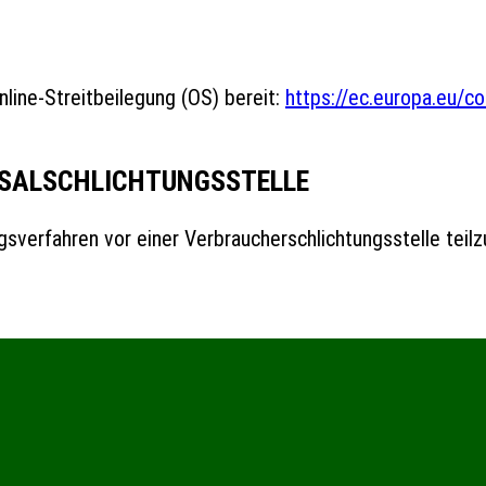
line-Streitbeilegung (OS) bereit:
https://ec.europa.eu/c
SAL­SCHLICHTUNGS­STELLE
ungsverfahren vor einer Verbraucherschlichtungsstelle tei