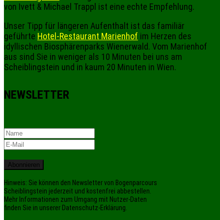
von Ivett & Michael Trappl ist eine echte Empfehlung.
Unser Tipp für längeren Aufenthalt ist das familiär
geführte
Hotel-Restaurant Marienhof
im Herzen des
idyllischen Biosphärenparks Wienerwald. Vom Marienhof
aus sind Sie in weniger als 10 Minuten bei uns am
Scheiblingstein und in kaum 20 Minuten in Wien.
NEWSLETTER
Abonnieren
Hinweis: Sie können den Newsletter von Bogenparcours
Scheiblingstein jederzeit und kostenfrei abbestellen.
Mehr Informationen zum Umgang mit Nutzer-Daten
finden Sie in unserer Datenschutz-Erklärung.