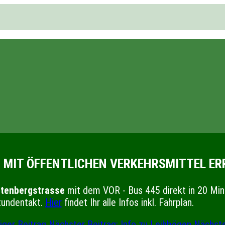
 MIT ÖFFENTLICHEN VERKEHRSMITTEL ER
itenbergstrasse
mit dem VOR - Bus 445 direkt in 20 Minu
tundentakt.
Hier
findet Ihr alle Infos inkl. Fahrplan.
iger Beitrag
Nächster Beitrag: Info zu Leihbögen
Nächste