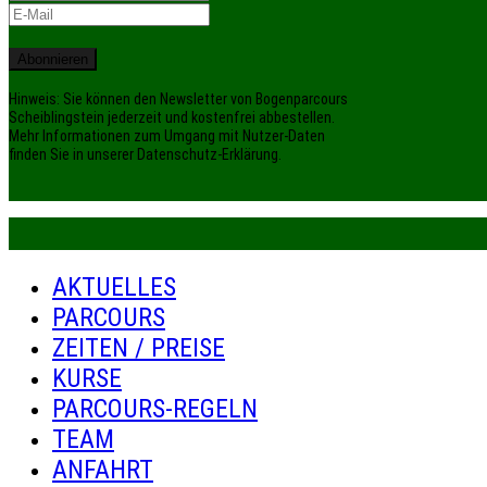
Abonnieren
Hinweis: Sie können den Newsletter von Bogenparcours
Scheiblingstein jederzeit und kostenfrei abbestellen.
Mehr Informationen zum Umgang mit Nutzer-Daten
finden Sie in unserer Datenschutz-Erklärung.
AKTUELLES
PARCOURS
ZEITEN / PREISE
KURSE
PARCOURS-REGELN
TEAM
ANFAHRT