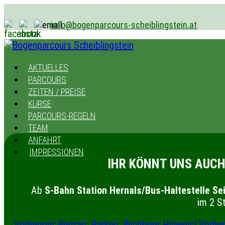
info@bogenparcours-scheiblingstein.at
AKTUELLES
PARCOURS
ZEITEN / PREISE
KURSE
PARCOURS-REGELN
TEAM
ANFAHRT
IMPRESSIONEN
IHR KÖNNT UNS AUCH
Ab
S-Bahn Station Hernals/Bus-Haltestelle Se
im 2 S
Vorheriger Beitrag: Parken: Wichtiger Hinweis!
Vorher