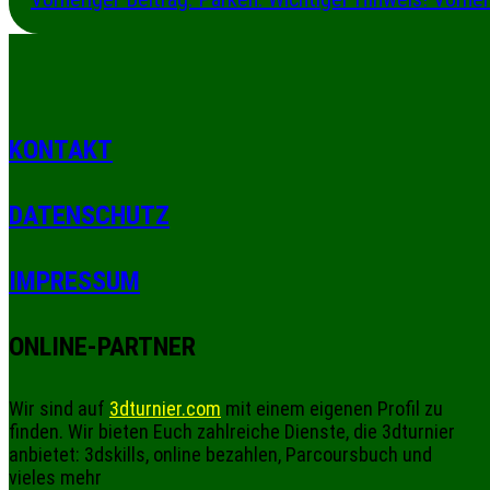
KONTAKT
DATENSCHUTZ
IMPRESSUM
ONLINE-PARTNER
Wir sind auf
3dturnier.com
mit einem eigenen Profil zu
finden. Wir bieten Euch zahlreiche Dienste, die 3dturnier
anbietet: 3dskills, online bezahlen, Parcoursbuch und
vieles mehr