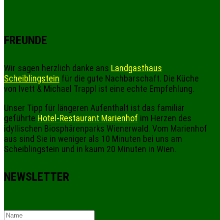
FREUNDE
Wir sagen herzlich danke ans
Landgasthaus
Scheiblingstein
für die gute Nachbarschaft. Die Küche
von Ivett & Michael Trappl ist eine echte Empfehlung.
Unser Tipp für längeren Aufenthalt ist das familiär
geführte
Hotel-Restaurant Marienhof
im Herzen des
idyllischen Biosphärenparks Wienerwald. Vom Marienhof
aus sind Sie in weniger als 10 Minuten bei uns am
Scheiblingstein und in kaum 20 Minuten in Wien.
NEWSLETTER